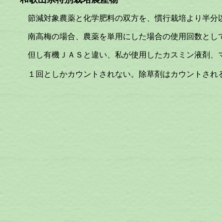
節減対象農薬と化学肥料の双方を、慣行栽培より半分以
南高梅の場合、農薬を単用にした場合の使用回数として12回
但し有機ＪＡＳと違い、私が使用したカスミン液剤、マイ
１回としかカウントされない。除草剤はカウントされるし