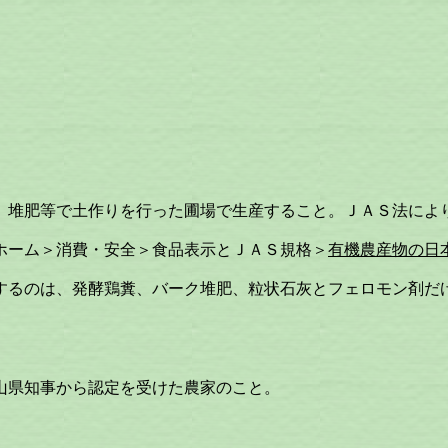
肥等で土作りを行った圃場で生産すること。ＪＡＳ法により
ーム＞消費・安全＞食品表示とＪＡＳ規格＞
有機農産物の日
のは、発酵鶏糞、バーク堆肥、粒状石灰とフェロモン剤だけ
県知事から認定を受けた農家のこと。