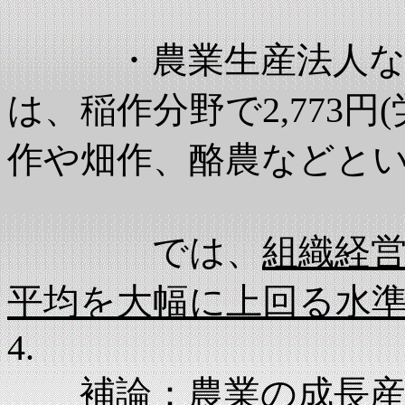
・農業生産法人など
は、稲作分野で2,773円
作や畑作、酪農などと
では、
組織経
平均を大幅に上回る水
4.
補論：農業の成長産