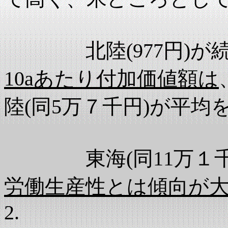
北陸(977円)が続
10aあたり付加価値額は
陸(同5万７千円)が平均
東海(同11万１千円
労働生産性とは傾向が
2.