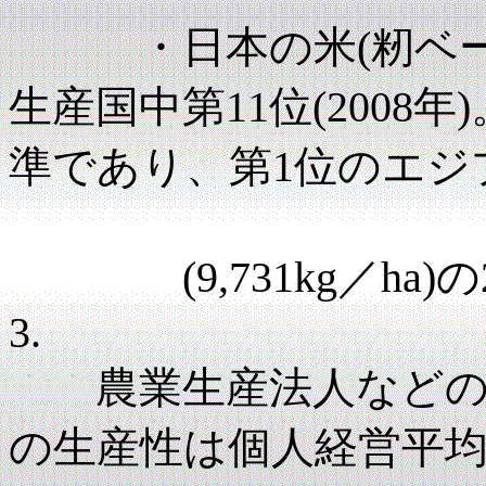
・日本の米(籾ベース
生産国中第11位(200
準であり、第1位のエジ
(9,731kg／ha)
3.
農業生産法人などの労
の生産性は個人経営平