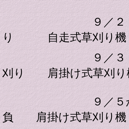
９／２
り 自走式草刈り
９／３
刈り 肩掛け式草刈り
９／５から９
負 肩掛け式草刈り機