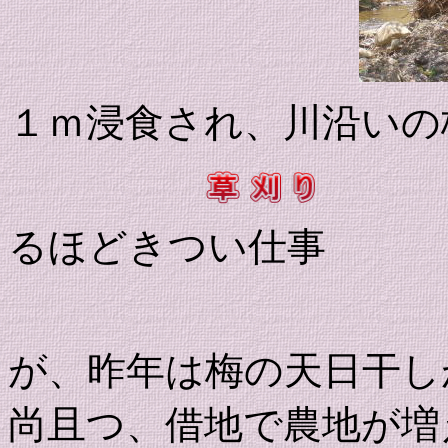
１ｍ浸食され、川沿いの
るほどきつい仕事
下記は１
が、昨年は梅の天日干し
尚且つ、借地で農地が増