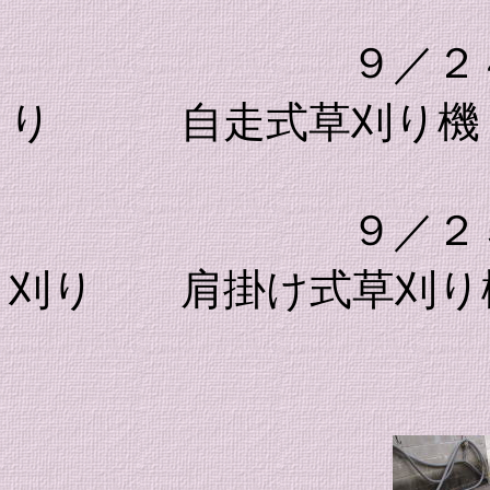
９／２４
り 自走式草刈り機
９／２５
刈り 肩掛け式草刈り