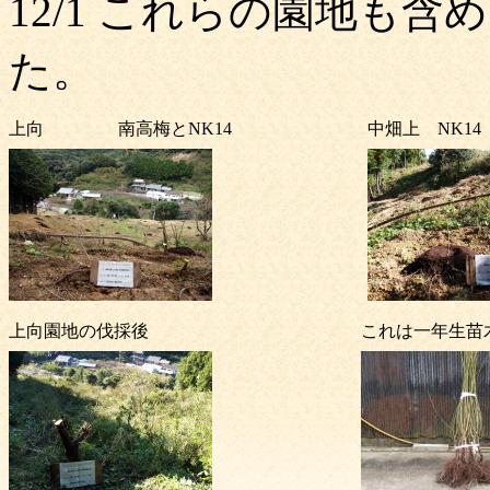
12/1 これらの園地も含
た。
上向 南高梅とNK14
中畑上 NK1
上向園地の伐採後
これは一年生苗