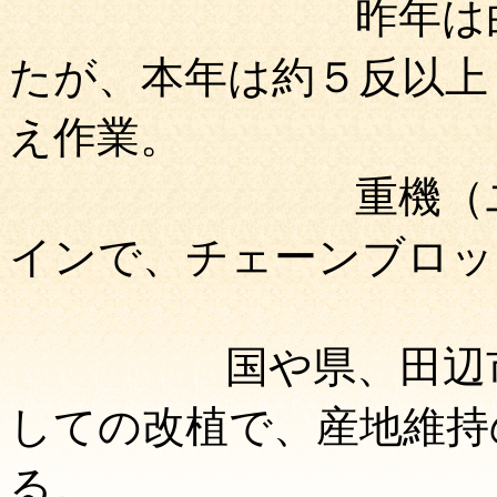
昨年は白浜町で
たが、本年は約５反以上（5
え作業。
重機（ユン
インで、チェーンブロッ
国や県、田辺市や
しての改植で、産地維持
る。