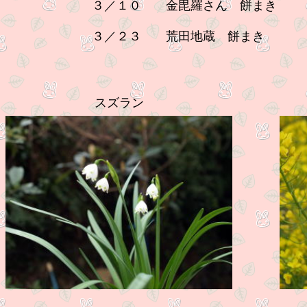
３／１０ 金毘羅さん 餅まき 
３／２３
荒田地蔵 餅まき 三
スズラン