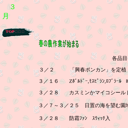
３
月
各品目については肥料や農
３／２ 「興春ポンカン」を定
３／１６ Zﾎﾞﾙﾄﾞｰ,ﾓｽﾋﾟﾗﾝ,ﾛﾌﾞﾗｰﾙ
昨
３／２８ カスミンかマイコシールドとデラ
３／７～３／２５ 日置の海を望む園地でレ
３／２８ 防霜ﾌｧﾝ ｽｳｨｯﾁ入