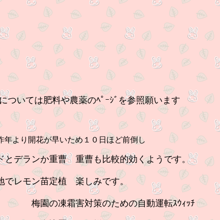
薬のﾍﾟｰｼﾞを参照願います
植
年より開花が早いため１０日ほど前倒し
ンか重曹 重曹も比較的効くようです。
モン苗定植 楽しみです。
 梅園の凍霜害対策のための自動運転ｽ