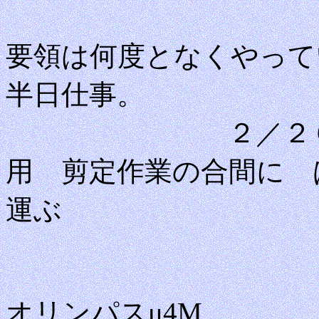
要領は何度となくやって
半日仕
２／２６ 農協
用 剪定作業の合間に 
運
オリンパスμ4M