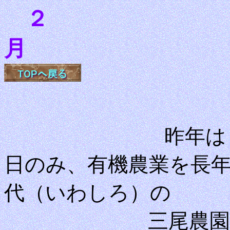
２
月
昨年は
日のみ、有機農業を長
代（いわしろ）の
三尾農園さんで