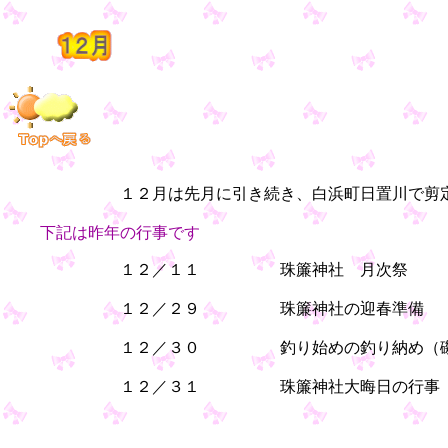
１２月は先月に引き続き、白浜町日置川で剪定
下記は昨年の行事です
１２／１１ 珠簾神社 月次祭
１２／２９ 珠簾神社の迎春準備
１２／３０ 釣り始めの釣り納め（磯の
１２／３１ 珠簾神社大晦日の行事